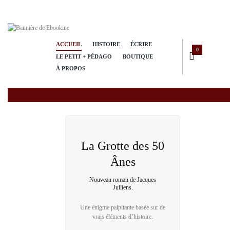
ACCUEIL
HISTOIRE
ÉCRIRE
0
LE PETIT + PÉDAGO
BOUTIQUE
À PROPOS
La Grotte des 50
Ânes
Nouveau roman de Jacques
Julliens.
Une énigme palpitante basée sur de
vrais éléments d’histoire.