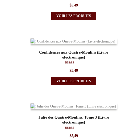
$
5,49
VOIR LES PRODUITS
Confidences aux Quatre-Moulins (Livre
électronique)
Note
$
5,49
5.00
sur 5
VOIR LES PRODUITS
Julie des Quatre-Moulins. Tome 3 (Livre
électronique)
Note
$
5,49
5.00