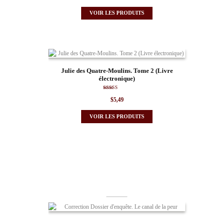
sur 5
VOIR LES PRODUITS
Julie des Quatre-Moulins. Tome 2 (Livre
électronique)
Note
$
5,49
5.00
sur 5
VOIR LES PRODUITS