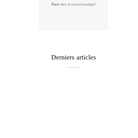
Paru
dans la section
boutique
!
Derniers articles
Évasion
Le Petit
CONCOURS D’ATTELAGE
LA DI